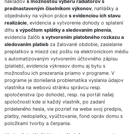
nákladov
s možnosťou výberu radiátorov s
prednastaveným číselníkom výkonov
, nahlášky a
objednávky na výkon práce
s evidenciou ich stavu
realizácie
, evidencia a vytvorenie dohody o splatení
dlhu
s výpočtom splátky a sledovaním plnenia
,
evidencia žalôb
s vytvorením platobného rozkazu a
sledovaním platieb
za žalované obdobie, zasielanie
preplatkov a miezd cez poštu na elektronickom médiu
s automatizovaným vytvorením účtovného zápisu
(platieb), evidencia výkresov domu aj bytu s
možnosťou ich prezerania priamo v programe. V
programe je doriešená problematika vyslania údajov
vlastníka na webovú stránku správcu resp.
spoločenstva (po dohode), resp. na portál našej
spoločnosti kde si každý vlastník, po zadaní
prideleného hesla, vie pozrieť na webe svoj predpis,
platby, nedoplatky, vyúčtovanie, fond opráv domu s
položkami tvorby a čerpania.