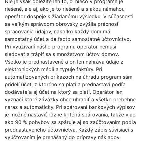
Nie je však dôležité len to, či niečo v programe je
riešené, ale aj, ako je to riešené a s akou námahou
operátor dospeje k žiadanému výsledku. V súčasnosti
sa veľkým správcom obrovsky zvýšila prácnosť
spracovania údajov, nakoľko každý dom má
samostatný účet a de facto samostatné účtovníctvo.
Pri využívaní nášho programu operátor nemusí
sledovať a trápiť sa s množstvom účtov domov.
Všetko je prednastavené a on len nahráva údaje z
elektronických médií a typuje faktúry. Pri
automatizovaných príkazoch na úhradu program sám
pridelí účet, z ktorého sa platí a prednastaví podľa
dodávateľa aj účet na ktorý sa platí. Operátor len
vyznačí ktoré záväzky chce uhradiť a všetko prebehne
naraz a automaticky. Pri spárovaní bankových výpisov
je možné nastaviť rôzne kritériá spárovania, takže viac
ako 90 % pohybov sa spáruje aj so zaúčtovaním podľa
prednastaveného účtovníctva. Každý zápis súvisiaci s
vyúčtovaním je prenášaný do prípravy nákladov