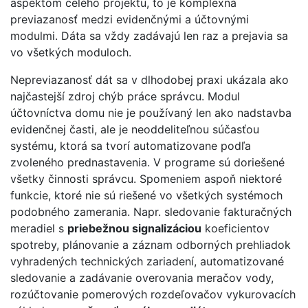
aspektom celého projektu, to je komplexná
previazanosť medzi evidenčnými a účtovnými
modulmi. Dáta sa vždy zadávajú len raz a prejavia sa
vo všetkých moduloch.
Nepreviazanosť dát sa v dlhodobej praxi ukázala ako
najčastejší zdroj chýb práce správcu. Modul
účtovníctva domu nie je používaný len ako nadstavba
evidenčnej časti, ale je neoddeliteľnou súčasťou
systému, ktorá sa tvorí automatizovane podľa
zvoleného prednastavenia. V programe sú doriešené
všetky činnosti správcu. Spomeniem aspoň niektoré
funkcie, ktoré nie sú riešené vo všetkých systémoch
podobného zamerania. Napr. sledovanie fakturačných
meradiel s
priebežnou signalizáciou
koeficientov
spotreby, plánovanie a záznam odborných prehliadok
vyhradených technických zariadení, automatizované
sledovanie a zadávanie overovania meračov vody,
rozúčtovanie pomerových rozdeľovačov vykurovacích