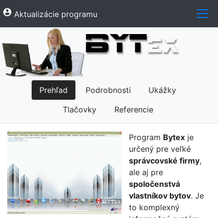
account_circle
Aktualizácie programu
Prehľad
Podrobnosti
Ukážky
Tlačovky
Referencie
Program
Bytex
je
určený pre veľké
správcovské firmy
,
ale aj pre
spoločenstvá
vlastníkov bytov
. Je
to komplexný