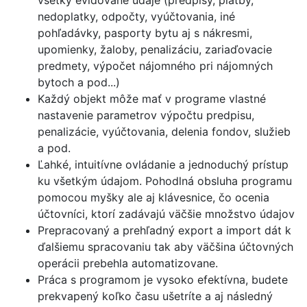
všetky evidované údaje (predpisy, platby,
nedoplatky, odpočty, vyúčtovania, iné
pohľadávky, pasporty bytu aj s nákresmi,
upomienky, žaloby, penalizáciu, zariaďovacie
predmety, výpočet nájomného pri nájomných
bytoch a pod...)
Každý objekt môže mať v programe vlastné
nastavenie parametrov výpočtu predpisu,
penalizácie, vyúčtovania, delenia fondov, služieb
a pod.
Ľahké, intuitívne ovládanie a jednoduchý prístup
ku všetkým údajom. Pohodlná obsluha programu
pomocou myšky ale aj klávesnice, čo ocenia
účtovníci, ktorí zadávajú väčšie množstvo údajov
Prepracovaný a prehľadný export a import dát k
ďalšiemu spracovaniu tak aby väčšina účtovných
operácii prebehla automatizovane.
Práca s programom je vysoko efektívna, budete
prekvapený koľko času ušetríte a aj následný