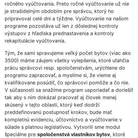
ročného vyúčtovania. Preto ročné vyúčtovanie už nie
je strašidelným obdobím pre správcu, ktorý ho
pripravoval celé dni a týždne. Vyúčtovanie na našom
programe pozostáva už len z dôslednej kontroly
výstupov z hľadiska prednastavenia a kontroly
rekapitulácie vyúčtovania.
Tým, že sami spravujeme veľký počet bytov (viac ako
3500) máme záujem všetky vylepšenia, ktoré uľahčia
prácu správcovi resp. spoločenstvám, urýchlene do
programu zapracovať, a myslíme si, že vieme aj
kvalifikovane posúdiť, čo správcovi pomôže a čo nie.
V súčasnosti sa snažíme program usporiadať a doriešiť
tak aby s ním dokázal pracovať aj človek menej
skúsený v tejto oblasti, ktorý keď dodrží
preddefinovanú postupnosť krokov, bude mať
kompletnú evidenciu, účtovníctvo a vyúčtovanie v
súlade s platnou legislatívou. Vytvorili sme modul
špeciálne pre
spoločenstvá vlastníkov bytov
, ktoré